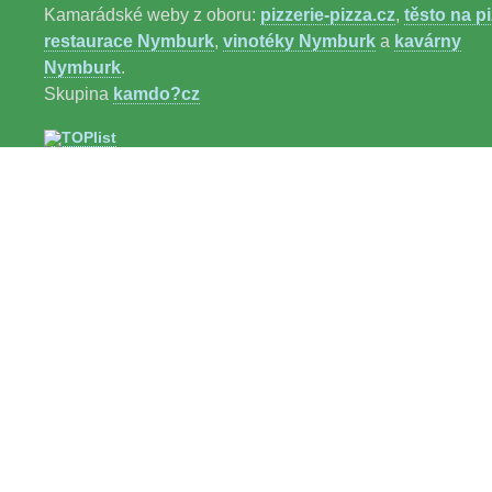
Kamarádské weby z oboru:
pizzerie-pizza.cz
,
těsto na p
restaurace Nymburk
,
vinotéky Nymburk
a
kavárny
Nymburk
.
Skupina
kamdo?cz