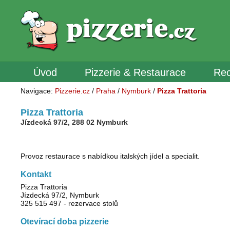
Úvod
Pizzerie & Restaurace
Rec
Navigace:
Pizzerie.cz
/
Praha
/
Nymburk
/
Pizza Trattoria
Pizza Trattoria
Jízdecká 97/2, 288 02 Nymburk
Provoz restaurace s nabídkou italských jídel a specialit.
Kontakt
Pizza Trattoria
Jízdecká 97/2, Nymburk
325 515 497 - rezervace stolů
Otevírací doba pizzerie